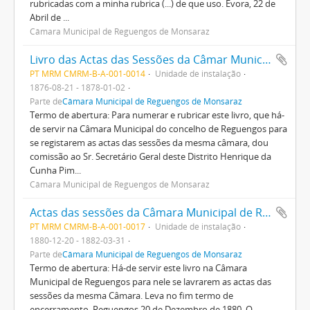
rubricadas com a minha rubrica (...) de que uso. Évora, 22 de
Abril de ...
Câmara Municipal de Reguengos de Monsaraz
Livro das Actas das Sessões da Câmar Municipal do concelho de Reguengos com início em 28 de Agosto de 1876
PT MRM CMRM-B-A-001-0014
Unidade de instalação
1876-08-21 - 1878-01-02
Parte de
Câmara Municipal de Reguengos de Monsaraz
Termo de abertura: Para numerar e rubricar este livro, que há-
de servir na Câmara Municipal do concelho de Reguengos para
se registarem as actas das sessões da mesma câmara, dou
comissão ao Sr. Secretário Geral deste Distrito Henrique da
Cunha Pim...
Câmara Municipal de Reguengos de Monsaraz
Actas das sessões da Câmara Municipal de Reguengos
PT MRM CMRM-B-A-001-0017
Unidade de instalação
1880-12-20 - 1882-03-31
Parte de
Câmara Municipal de Reguengos de Monsaraz
Termo de abertura: Há-de servir este livro na Câmara
Municipal de Reguengos para nele se lavrarem as actas das
sessões da mesma Câmara. Leva no fim termo de
encerramento. Reguengos 20 de Dezembro de 1880. O