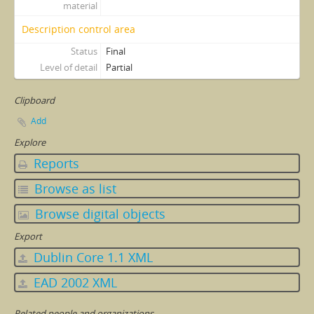
material
Description control area
Status
Final
Level of detail
Partial
Clipboard
Add
Explore
Reports
Browse as list
Browse digital objects
Export
Dublin Core 1.1 XML
EAD 2002 XML
Related people and organizations