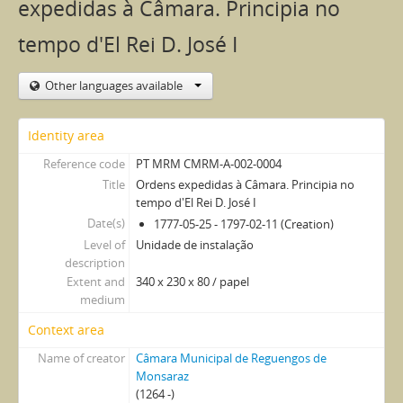
expedidas à Câmara. Principia no
tempo d'El Rei D. José I
Other languages available
Identity area
Reference code
PT MRM CMRM-A-002-0004
Title
Ordens expedidas à Câmara. Principia no
tempo d'El Rei D. José I
Date(s)
1777-05-25 - 1797-02-11 (Creation)
Level of
Unidade de instalação
description
Extent and
340 x 230 x 80 / papel
medium
Context area
Name of creator
Câmara Municipal de Reguengos de
Monsaraz
(1264 -)