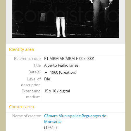
Identity area
Reference code
PT MRM AICMRM-F-005-0001
Title
Alberto Fialho Janes
Date(s)
1960 (Creation)
Level of
File
description
Extent and
15 x 10 / digital
medium
Context area
Name of creator
Câmara Municipal de Reguengos de
Monsaraz
(1264 -)