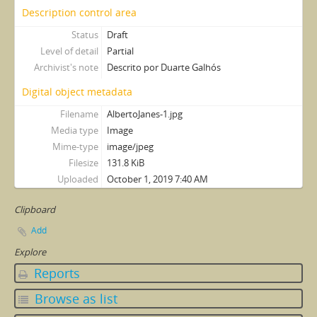
Description control area
Status
Draft
Level of detail
Partial
Archivist's note
Descrito por Duarte Galhós
Digital object metadata
Filename
AlbertoJanes-1.jpg
Media type
Image
Mime-type
image/jpeg
Filesize
131.8 KiB
Uploaded
October 1, 2019 7:40 AM
Clipboard
Add
Explore
Reports
Browse as list