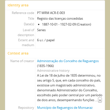
Identity area
Reference code
PT MRM ACR-E-003
Title
Registo das licenças concedidas
Date(s)
1887-10-01 - 1927-02-09 (Creation)
Level of
Series
description
Extent and
6 u.i. / papel
medium
Context area
Name of creator
Administração do Concelho de Reguengos
(1835-1966)
Administrative history
A Lei de 18 de Julho de 1835 determinou, no
seu artigo 5, que, em cada concelho do país,
existisse um magistrado administrativo,
denominado Administrador do Concelho,
escolhido pelo poder central por um período
de dois anos, desempenhando funções
...
»
Repository
Município de Reguengos de Monsaraz