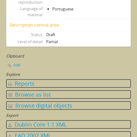
reproduction
Language of
Portuguese
material
Description control area
Status
Draft
Level of detail
Partial
Clipboard
Add
Explore
Reports
Browse as list
Browse digital objects
Export
Dublin Core 1.1 XML
EAD 2002 XML