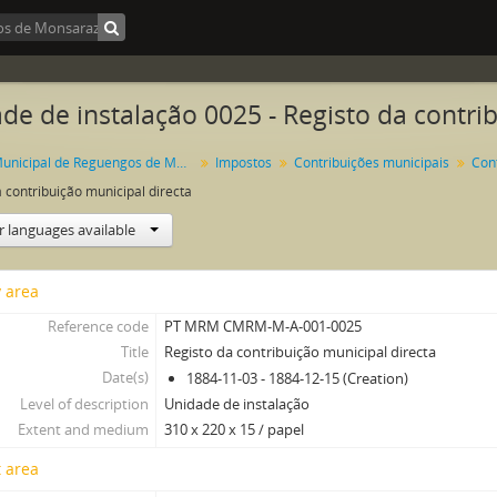
de de instalação 0025 - Registo da contri
Câmara Municipal de Reguengos de Monsaraz
Impostos
Contribuições municipais
Cont
 contribuição municipal directa
r languages available
y area
Reference code
PT MRM CMRM-M-A-001-0025
Title
Registo da contribuição municipal directa
Date(s)
1884-11-03 - 1884-12-15 (Creation)
Level of description
Unidade de instalação
Extent and medium
310 x 220 x 15 / papel
 area