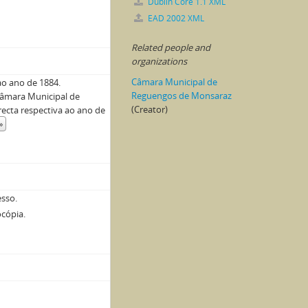
Dublin Core 1.1 XML
EAD 2002 XML
Related people and
organizations
Câmara Municipal de
 ao ano de 1884.
Reguengos de Monsaraz
Câmara Municipal de
(Creator)
recta respectiva ao ano de
»
sso.
cópia.