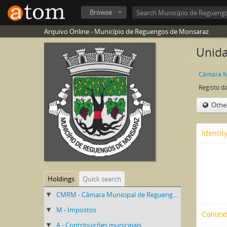
Browse
Arquivo Online - Município de Reguengos de Monsaraz
Unida
Registo da
Othe
Identit
Holdings
Quick search
CMRM - Câmara Municipal de Reguengos de Monsaraz
M - Impostos
Context
A - Contribuições municipais