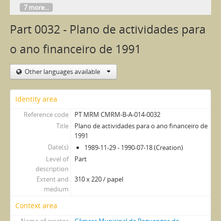
7 more...
Part 0032 - Plano de actividades para
o ano financeiro de 1991
Other languages available
Identity area
Reference code
PT MRM CMRM-B-A-014-0032
Title
Plano de actividades para o ano financeiro de
1991
Date(s)
1989-11-29 - 1990-07-18 (Creation)
Level of
Part
description
Extent and
310 x 220 / papel
medium
Context area
Name of creator
Câmara Municipal de Reguengos de