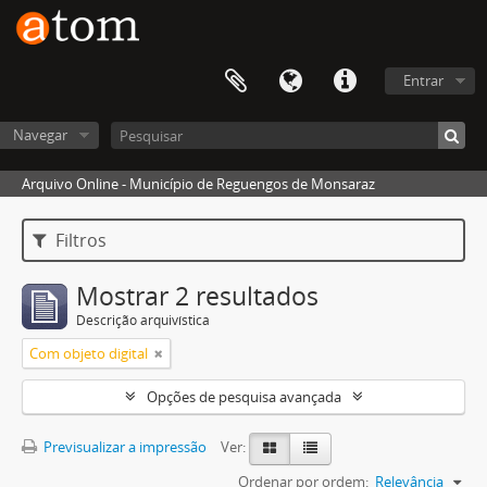
Entrar
Navegar
Arquivo Online - Município de Reguengos de Monsaraz
Filtros
Mostrar 2 resultados
Descrição arquivística
Com objeto digital
Opções de pesquisa avançada
Previsualizar a impressão
Ver:
Ordenar por ordem:
Relevância