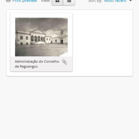
Print preview
View:
Sort by:
Most recent
Administração do Concelho
de Reguengos