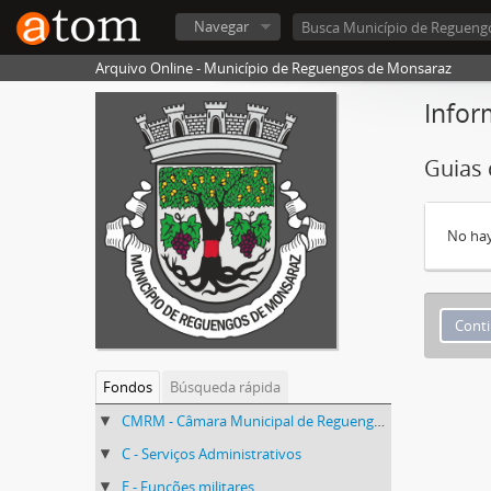
Navegar
Arquivo Online - Município de Reguengos de Monsaraz
Infor
Guias
No hay
Fondos
Búsqueda rápida
CMRM - Câmara Municipal de Reguengos de Monsaraz
C - Serviços Administrativos
E - Funções militares