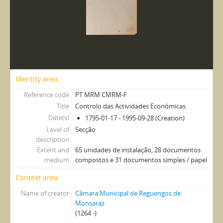
Identity area
Reference code
PT MRM CMRM-F
Title
Controlo das Actividades Económicas
Date(s)
1795-01-17 - 1995-09-28 (Creation)
Level of
Secção
description
Extent and
65 unidades de instalação, 28 documentos
medium
compostos e 31 documentos simples / papel
Context area
Name of creator
Câmara Municipal de Reguengos de
Monsaraz
(1264 -)