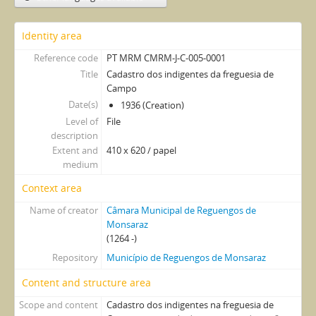
Identity area
Reference code
PT MRM CMRM-J-C-005-0001
Title
Cadastro dos indigentes da freguesia de
Campo
Date(s)
1936 (Creation)
Level of
File
description
Extent and
410 x 620 / papel
medium
Context area
Name of creator
Câmara Municipal de Reguengos de
Monsaraz
(1264 -)
Repository
Município de Reguengos de Monsaraz
Content and structure area
Scope and content
Cadastro dos indigentes na freguesia de