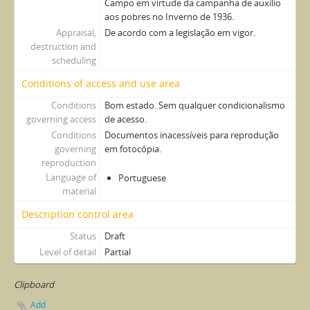
Campo em virtude da campanha de auxílio
aos pobres no Inverno de 1936.
Appraisal,
De acordo com a legislação em vigor.
destruction and
scheduling
Conditions of access and use area
Conditions
Bom estado. Sem qualquer condicionalismo
governing access
de acesso.
Conditions
Documentos inacessíveis para reprodução
governing
em fotocópia.
reproduction
Language of
Portuguese
material
Description control area
Status
Draft
Level of detail
Partial
Clipboard
Add