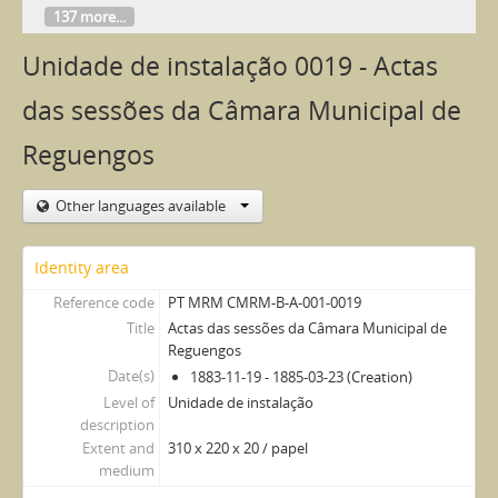
137 more...
Unidade de instalação 0019 - Actas
das sessões da Câmara Municipal de
Reguengos
Other languages available
Identity area
Reference code
PT MRM CMRM-B-A-001-0019
Title
Actas das sessões da Câmara Municipal de
Reguengos
Date(s)
1883-11-19 - 1885-03-23 (Creation)
Level of
Unidade de instalação
description
Extent and
310 x 220 x 20 / papel
medium