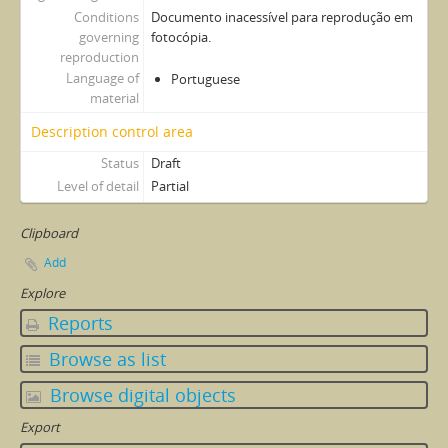
Conditions
Documento inacessível para reprodução em
governing
fotocópia.
reproduction
Language of
Portuguese
material
Description control area
Status
Draft
Level of detail
Partial
Clipboard
Add
Explore
Reports
Browse as list
Browse digital objects
Export