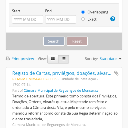
Start
End
Overlapping
Exact
Print preview
View:
Sort by:
Start date
Registo de Cartas, privilégios, doações, alvarás, etc. passados por diversos Reis a começar em D. Sebastião
PT MRM CMRM-A-002-0005
Unidade de instalação
1790-07-14
Part of
Câmara Municipal de Reguengos de Monsaraz
Termo de abertura: Este primeiro tomo consta dos Privilégios,
Doações, Ordens, Alvarás que sua Majestade tem feito e
ordenado à Câmara desta Vila, e pelo mesmo serviço se
mandou reformar como consta da Sua Régia determinação ao
diante trasladada,...
Câmara Municipal de Reguengos de Monsaraz