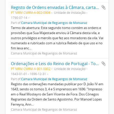
Registo de Ordens enviadas à Câmara, cartas, privilégios, doações, etc.
PT MRM CMRM-A-002-0006
Unidade de instalação
1790-07-14
Part of
Câmara Municipal de Reguengos de Monsaraz
Termo de abertura: Este segundo tomo contém as ordens e
provisões que Sua Majestade enviou à Câmara desta vila, e
outros privilégios e mercês que fez aos moradores da vila. Vai
numerado e rubricado com a rubrica Rebelo de que uso e no
fim leva enc...
Câmara Municipal de Reguengos de Monsaraz
Ordenações e Leis do Reino de Portugal - Tomo 3, 4 e 5
PT MRM CMRM-A-001-0002
Unidade de instalação
1643-01-01 - 1696-12-31
Part of
Câmara Municipal de Reguengos de Monsaraz
Registo das ordenações mandadas publicar por D. João IV em
1643, sendo os tomos 3, 4 e 5 imprensos em 1696: "Impresso
em o Real Mosteyro de Sam Vicente de Fora. Dos Cónegos
Regrantes da Ordem de Santo Agostinho. Por Manoel Lopes
Ferreyra, Ann...
Câmara Municipal de Reguengos de Monsaraz