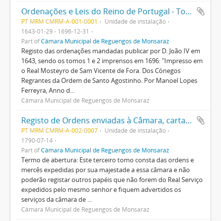
Ordenações e Leis do Reino de Portugal - Tomo 1 e 2
PT MRM CMRM-A-001-0001
Unidade de instalação
1643-01-29 - 1696-12-31
Part of
Câmara Municipal de Reguengos de Monsaraz
Registo das ordenações mandadas publicar por D. João IV em
1643, sendo os tomos 1 e 2 imprensos em 1696: "Impresso em
o Real Mosteyro de Sam Vicente de Fora. Dos Cónegos
Regrantes da Ordem de Santo Agostinho. Por Manoel Lopes
Ferreyra, Anno d...
Câmara Municipal de Reguengos de Monsaraz
Registo de Ordens enviadas à Câmara, cartas, privilégios, doações, etc.
PT MRM CMRM-A-002-0007
Unidade de instalação
1790-07-14
Part of
Câmara Municipal de Reguengos de Monsaraz
Termo de abertura: Este terceiro tomo consta das ordens e
mercês expedidas por sua majestade a essa câmara e não
poderão registar outros papéis que não forem do Real Serviço
expedidos pelo mesmo senhor e fiquem advertidos os
serviços da câmara de ...
Câmara Municipal de Reguengos de Monsaraz