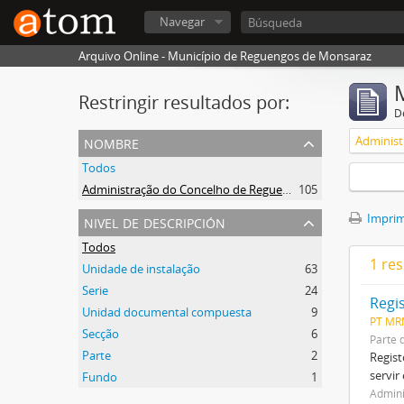
Navegar
Arquivo Online - Município de Reguengos de Monsaraz
Restringir resultados por:
De
nombre
Todos
Administração do Concelho de Reguengos
105
nivel de descripción
Imprimi
Todos
1 res
Unidade de instalação
63
Serie
24
Regi
Unidad documental compuesta
9
PT MR
Secção
6
Parte 
Parte
2
Regist
servir
Fundo
1
Admini