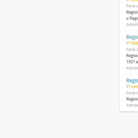
Parte 
Regist
o Regi
Admini
Regi
PT MR
Parte 
Regist
1921 a
Admini
Regi
PT MR
Parte 
Regist
Admini