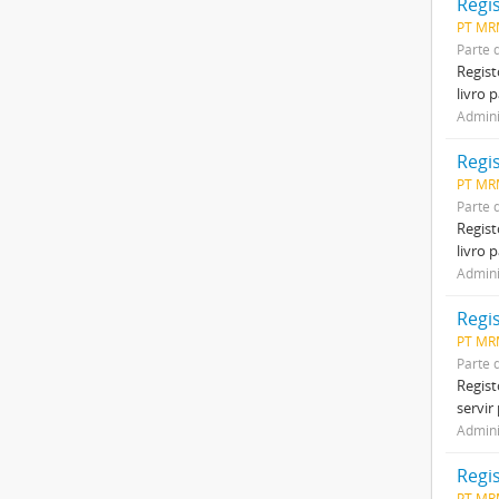
Regi
PT MR
Parte 
Regist
livro 
Admini
Regi
PT MR
Parte 
Regist
livro 
Admini
Regi
PT MR
Parte 
Regist
servir
Admini
Regi
PT MR