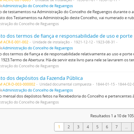
de
Administração do Concelho de Reguengos
o de testamentos na Administração do Concelho de Reguengos durante o an
sto dos Testamentos na Administração deste Concelho, vai numerado e rub
stração do Concelho de Reguengos
sto dos termos de fiança e responsabilidade de uso e porte
M ACR-E-001-002
Unidade de instalação
1921-12-12 - 1923-08-31
de
Administração do Concelho de Reguengos
o dos termos de fiança e de responsabilidade relativamente ao uso e porte d
 1923.Termo de Abertura: Há-de servir este livro para nele se lavrarem os te
stração do Concelho de Reguengos
sto dos depósitos da Fazenda Pública
M ACR-D-003-000002
Unidad documental compuesta
1844-01-15 - 1844-02-
de
Administração do Concelho de Reguengos
o mensal dos depósitos feitos na Recebedoria do Concelho e pertencentes 
stração do Concelho de Reguengos
Resultados 1 a 10 de 105
1
2
3
4
5
6
7
...