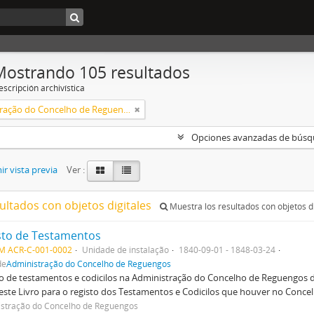
Mostrando 105 resultados
scripción archivística
Administração do Concelho de Reguengos
Opciones avanzadas de bús
r vista previa
Ver :
ultados con objetos digitales
Muestra los resultados con objetos di
sto de Testamentos
M ACR-C-001-0002
Unidade de instalação
1840-09-01 - 1848-03-24
de
Administração do Concelho de Reguengos
o de testamentos e codicilos na Administração do Concelho de Reguengos 
 este Livro para o registo dos Testamentos e Codicilos que houver no Conce
stração do Concelho de Reguengos