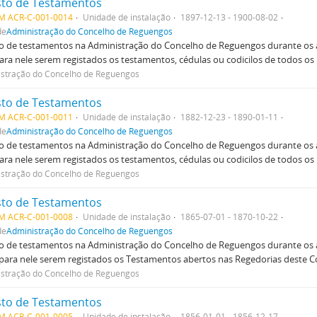
sto de Testamentos
M ACR-C-001-0014
Unidade de instalação
1897-12-13 - 1900-08-02
de
Administração do Concelho de Reguengos
o de testamentos na Administração do Concelho de Reguengos durante os a
para nele serem registados os testamentos, cédulas ou codicilos de todos os 
stração do Concelho de Reguengos
sto de Testamentos
M ACR-C-001-0011
Unidade de instalação
1882-12-23 - 1890-01-11
de
Administração do Concelho de Reguengos
o de testamentos na Administração do Concelho de Reguengos durante os a
para nele serem registados os testamentos, cédulas ou codicilos de todos os 
stração do Concelho de Reguengos
sto de Testamentos
M ACR-C-001-0008
Unidade de instalação
1865-07-01 - 1870-10-22
de
Administração do Concelho de Reguengos
o de testamentos na Administração do Concelho de Reguengos durante os a
 para nele serem registados os Testamentos abertos nas Regedorias deste Co
stração do Concelho de Reguengos
sto de Testamentos
M ACR-C-001-0005
Unidade de instalação
1856-01-01 - 1856-12-17