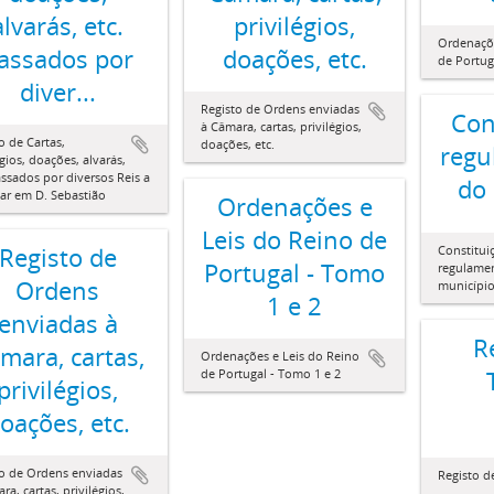
alvarás, etc.
privilégios,
Ordenaçõe
assados por
doações, etc.
de Portug
diver...
Registo de Ordens enviadas
Con
à Câmara, cartas, privilégios,
o de Cartas,
doações, etc.
regu
égios, doações, alvarás,
assados por diversos Reis a
do
ar em D. Sebastião
Ordenações e
Leis do Reino de
Registo de
Constitui
Portugal - Tomo
regulame
Ordens
municípi
1 e 2
enviadas à
R
mara, cartas,
Ordenações e Leis do Reino
de Portugal - Tomo 1 e 2
privilégios,
oações, etc.
to de Ordens enviadas
Registo 
ra, cartas, privilégios,