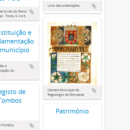
Livro das ordenações
s e Leis do Reino
al - Tomo 3, 4 e 5
stituição e
lamentação
 município
ção e
ntação do
o
egisto de
Câmara Municipal de
Reguengos de Monsaraz
Tombos
Património
de Tombos