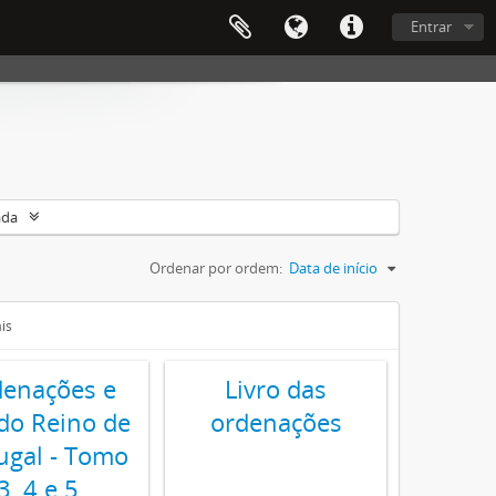
Entrar
ada
Ordenar por ordem:
Data de início
is
enações e
Livro das
 do Reino de
ordenações
ugal - Tomo
3, 4 e 5