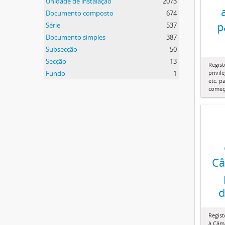
Unidade de instalação
2073
Documento composto
674
p
Série
537
Documento simples
387
Subsecção
50
Secção
13
Regist
Fundo
1
privil
etc. p
começ
Câ
d
Regis
à Câma