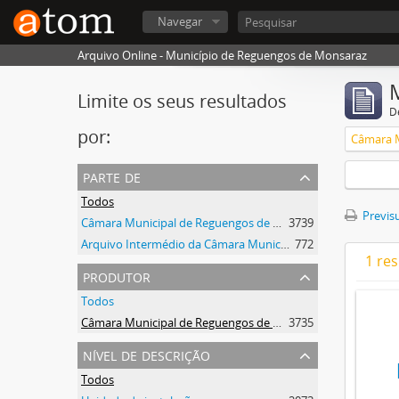
Navegar
Arquivo Online - Município de Reguengos de Monsaraz
Limite os seus resultados
D
por:
parte de
Todos
Previsu
Câmara Municipal de Reguengos de Monsaraz
3739
Arquivo Intermédio da Câmara Municipal de Reguengos de Monsaraz
772
1 re
produtor
Todos
Câmara Municipal de Reguengos de Monsaraz
3735
nível de descrição
Todos