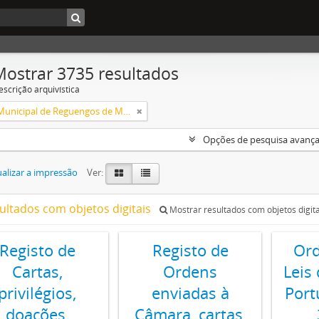
Mostrar 3735 resultados
escrição arquivística
Câmara Municipal de Reguengos de Monsaraz
Opções de pesquisa avanç
alizar a impressão
Ver:
sultados com objetos digitais
Mostrar resultados com objetos digita
Registo de
Registo de
Ord
Cartas,
Ordens
Leis
privilégios,
enviadas à
Port
doações,
Câmara, cartas,