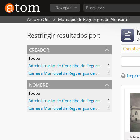
Navegar
Arquivo Online - Município de Reguengos de Monsaraz
Restringir resultados por:
De
creador
Con objet
Todos
Administração do Concelho de Reguengos
1
Câmara Municipal de Reguengos de Monsaraz
1
Imprimi
nombre
Todos
Administração do Concelho de Reguengos
1
Câmara Municipal de Reguengos de Monsaraz
1
Admin