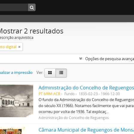
Mostrar 2 resultados
escrição arquivística
to digital
Opções de pesquisa avanç
alizar a impressão
Ver:
Administração do Concelho de Reguengo
PT MRM ACR
Fundo
1835-02-23 - 1966-12-30
O fundo da Administração do Concelho de Reguengo
do século XX (1966). Notamos facilmente que vai para
ocorreu por volta de 1936. Tal explicaç...
Administração do Concelho de Reguengos
Câmara Municipal de Reguengos de Mons