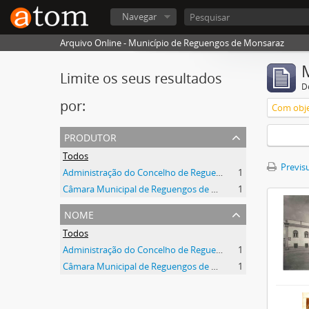
Navegar
Arquivo Online - Município de Reguengos de Monsaraz
Limite os seus resultados
D
por:
Com obje
produtor
Todos
Previsu
Administração do Concelho de Reguengos
1
Câmara Municipal de Reguengos de Monsaraz
1
nome
Todos
Administração do Concelho de Reguengos
1
Câmara Municipal de Reguengos de Monsaraz
1