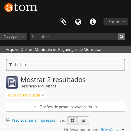
Entrar
Navegar
Arquivo Online - Município de Reguengos de Monsaraz
Filtros
Mostrar 2 resultados
Descrição arquivística
Com objeto digital
Opções de pesquisa avançada
Previsualizar a impressão
Ver:
Ordenar por ordem:
Relevância