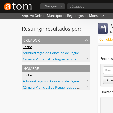
Navegar
Arquivo Online - Município de Reguengos de Monsaraz
Restringir resultados por:
De
creador
Con objet
Todos
Administração do Concelho de Reguengos
1
Encontra
Câmara Municipal de Reguengos de Monsaraz
1
nombre
Todos
Añad
Administração do Concelho de Reguengos
1
Câmara Municipal de Reguengos de Monsaraz
1
Limitar 