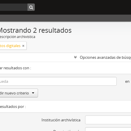
Mostrando 2 resultados
scripción archivística
os digitales
Opciones avanzadas de bús
r resultados con :
en
ir nuevo criterio
resultados por :
Institución archivística