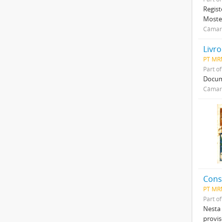
Regist
Mostey
Câmar
Livr
PT MR
Part o
Docum
Câmar
Cons
PT MR
Part o
Nesta
provis