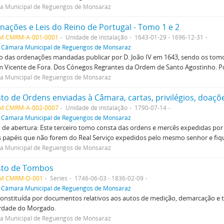
a Municipal de Reguengos de Monsaraz
nações e Leis do Reino de Portugal - Tomo 1 e 2
M CMRM-A-001-0001
Unidade de instalação
1643-01-29 - 1696-12-31
f
Câmara Municipal de Reguengos de Monsaraz
o das ordenações mandadas publicar por D. João IV em 1643, sendo os tom
 Vicente de Fora. Dos Cónegos Regrantes da Ordem de Santo Agostinho. Po
a Municipal de Reguengos de Monsaraz
to de Ordens enviadas à Câmara, cartas, privilégios, doaçõe
M CMRM-A-002-0007
Unidade de instalação
1790-07-14
f
Câmara Municipal de Reguengos de Monsaraz
de abertura: Este terceiro tomo consta das ordens e mercês expedidas por
 papéis que não forem do Real Serviço expedidos pelo mesmo senhor e fiqu
a Municipal de Reguengos de Monsaraz
sto de Tombos
M CMRM-D-001
Series
1746-06-03 - 1836-02-09
f
Câmara Municipal de Reguengos de Monsaraz
constituída por documentos relativos aos autos de medição, demarcação e
rdade do Morgado.
a Municipal de Reguengos de Monsaraz