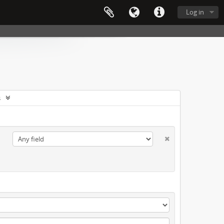
Log in
s