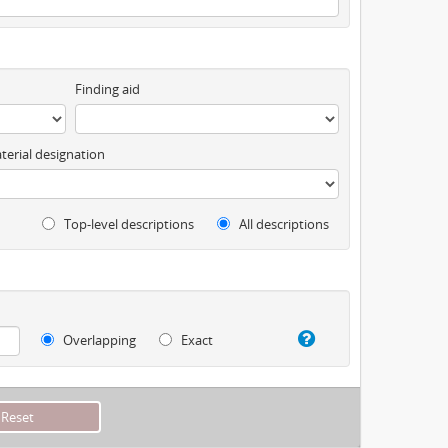
Finding aid
terial designation
Top-level descriptions
All descriptions
Overlapping
Exact