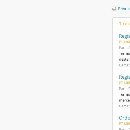
Print 
1 res
Regis
PT MR
Part o
Termo 
desta 
Câmar
Regis
PT MR
Part o
Termo 
mercês
Câmar
Orde
PT MR
Part o