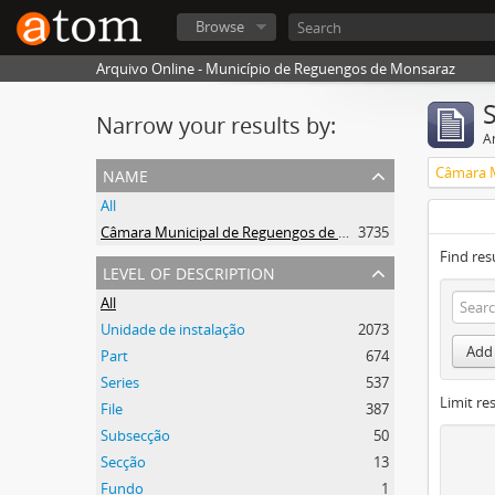
Browse
Arquivo Online - Município de Reguengos de Monsaraz
Narrow your results by:
Ar
name
All
Câmara Municipal de Reguengos de Monsaraz
3735
Find res
level of description
All
Unidade de instalação
2073
Add 
Part
674
Series
537
Limit res
File
387
Subsecção
50
Secção
13
Fundo
1