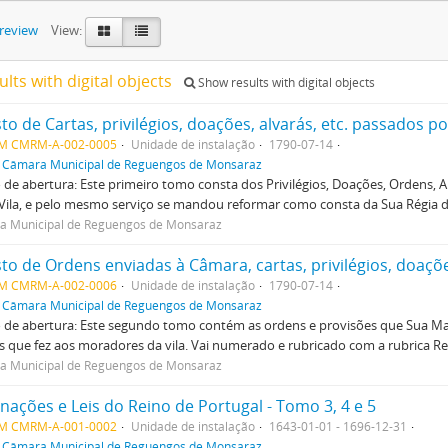
preview
View:
ults with digital objects
Show results with digital objects
to de Cartas, privilégios, doações, alvarás, etc. passados 
M CMRM-A-002-0005
Unidade de instalação
1790-07-14
f
Câmara Municipal de Reguengos de Monsaraz
de abertura: Este primeiro tomo consta dos Privilégios, Doações, Ordens, 
Vila, e pelo mesmo serviço se mandou reformar como consta da Sua Régia de
a Municipal de Reguengos de Monsaraz
to de Ordens enviadas à Câmara, cartas, privilégios, doaçõe
M CMRM-A-002-0006
Unidade de instalação
1790-07-14
f
Câmara Municipal de Reguengos de Monsaraz
de abertura: Este segundo tomo contém as ordens e provisões que Sua Majes
 que fez aos moradores da vila. Vai numerado e rubricado com a rubrica Reb
a Municipal de Reguengos de Monsaraz
nações e Leis do Reino de Portugal - Tomo 3, 4 e 5
M CMRM-A-001-0002
Unidade de instalação
1643-01-01 - 1696-12-31
f
Câmara Municipal de Reguengos de Monsaraz