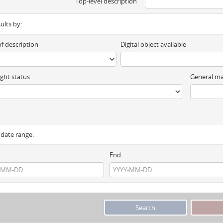
Top-level description
sults by:
of description
Digital object available
ght status
General ma
y date range:
End