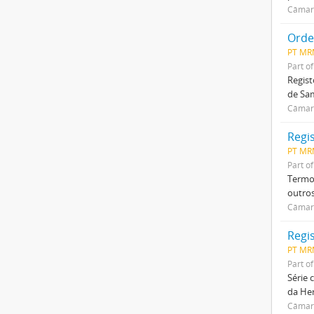
Câmar
Orde
PT MR
Part o
Regist
de Sam
Câmar
Regis
PT MR
Part o
Termo 
outros
Câmar
Regi
PT MR
Part o
Série 
da He
Câmar