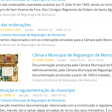
o das ordenações mandadas publicar por D. João IV em 1643, sendo os tomo
ro de Sam Vicente de Fora. Dos Cónegos Regrantes da Ordem de Santo Agos
a Municipal de Reguengos de Monsaraz
o das ordenações
M CMRM-A-001
Series
1643-01-01 - 1696-12-31
f
Câmara Municipal de Reguengos de Monsaraz
entos relacionados com as ordenações enviadas para a Câmara pelo Reino 
a Municipal de Reguengos de Monsaraz
Câmara Municipal de Reguengos de Mons
PT MRM CMRM
Fundo
1643-01-01 - 2013-10-02
Documentação produzida pela Câmara Municipal de Mo
definitivamente), pela Câmara Municipal de Regueng
documentação produzida a partir de 1643 e traslado..
Câmara Municipal de Reguengos de Monsaraz
tituição e regulamentação do município
M CMRM-A
Secção
1643-01-01 - 1901-01-02
f
Câmara Municipal de Reguengos de Monsaraz
 secção inserimos documentação relacionada com a constituição e regulam
ões, mercês, leis e cartas régias enviadas do rei ou dos seus ministérios. É con