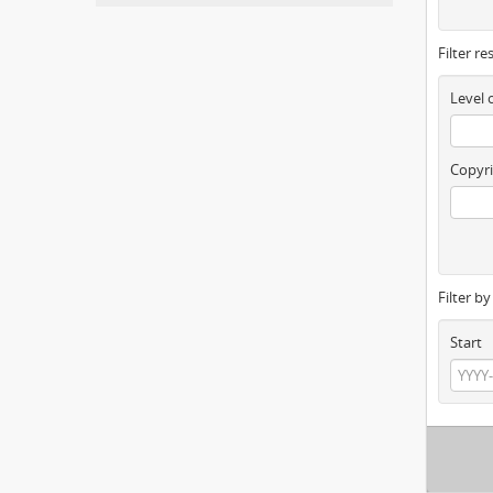
Filter re
Level 
Copyri
Filter b
Start