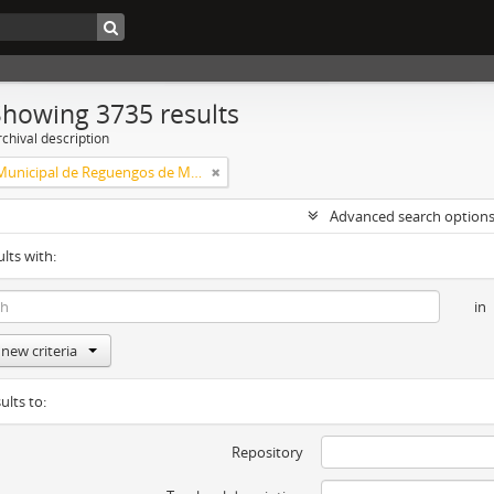
Showing 3735 results
chival description
Câmara Municipal de Reguengos de Monsaraz
Advanced search option
ults with:
in
new criteria
ults to:
Repository