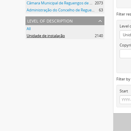
Câmara Municipal de Reguengos de Monsaraz
2073
Administração do Concelho de Reguengos
63
Filter re
level of description
Level 
All
Unidade de instalação
2140
Copyri
Filter b
Start