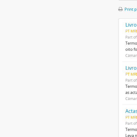
Print 
Livr
PT MR
Part o
Termo 
oito f
Câmar
PT MR
Part o
Termo 
as act
Câmar
Acta
PT MR
Part o
Termo 
Leva n