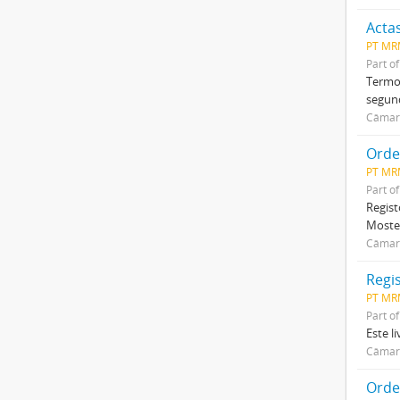
Acta
PT MR
Part o
Termo 
segund
Câmar
Orde
PT MR
Part o
Regist
Mostey
Câmar
Regi
PT MR
Part o
Este l
Câmar
Orden