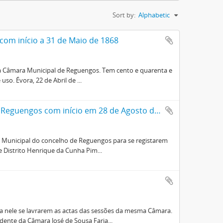
Sort by:
Alphabetic
com início a 31 de Maio de 1868
 da Câmara Municipal de Reguengos. Tem cento e quarenta e
so. Évora, 22 de Abril de ...
Livro das Actas das Sessões da Câmar Municipal do concelho de Reguengos com início em 28 de Agosto de 1876
ra Municipal do concelho de Reguengos para se registarem
 Distrito Henrique da Cunha Pim...
ra nele se lavrarem as actas das sessões da mesma Câmara.
ente da Câmara José de Sousa Faria...