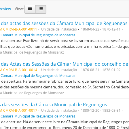
preview
View:
o das actas das sessões da Câmara Municipal de Reguengos 
M CMRM-B-A-001-0011
Unidade de instalação
1868-04-22 - 1870-12-11
f
Câmara Municipal de Reguengos de Monsaraz
de abertura: Este livro há-de servir para se lavrarem as actas das sessões
olhas que todas vão numeradas e rubricadas com a minha rubrica (...) de que u
a Municipal de Reguengos de Monsaraz
M CMRM-B-A-001-0014
Unidade de instalação
1876-08-21 - 1878-01-02
f
Câmara Municipal de Reguengos de Monsaraz
de abertura: Para numerar e rubricar este livro, que há-de servir na Câma
as das sessões da mesma câmara, dou comissão ao Sr. Secretário Geral deste
a Municipal de Reguengos de Monsaraz
s das sessões da Câmara Municipal de Reguengos
M CMRM-B-A-001-0017
Unidade de instalação
1880-12-20 - 1882-03-31
f
Câmara Municipal de Reguengos de Monsaraz
de abertura: Há-de servir este livro na Câmara Municipal de Reguengos pa
o fim termo de encerramento. Reguengos 20 de Dezembro de 1880. O Presid