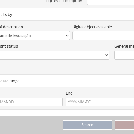
Top-level description
sults by:
of description
Digital object available
ght status
General ma
y date range:
End