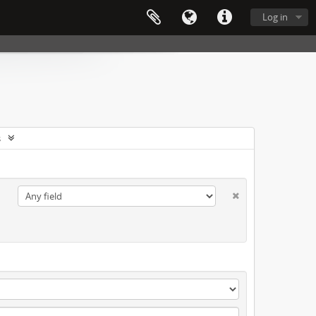
Log in
s