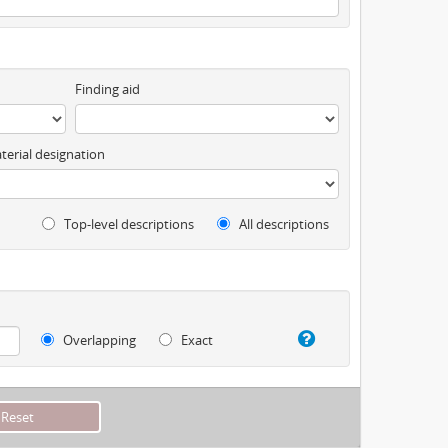
Finding aid
terial designation
Top-level descriptions
All descriptions
Overlapping
Exact