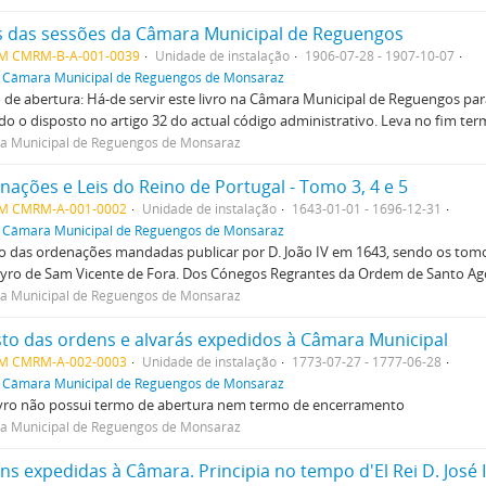
s das sessões da Câmara Municipal de Reguengos
M CMRM-B-A-001-0039
Unidade de instalação
1906-07-28 - 1907-10-07
f
Câmara Municipal de Reguengos de Monsaraz
de abertura: Há-de servir este livro na Câmara Municipal de Reguengos par
o o disposto no artigo 32 do actual código administrativo. Leva no fim te
a Municipal de Reguengos de Monsaraz
nações e Leis do Reino de Portugal - Tomo 3, 4 e 5
M CMRM-A-001-0002
Unidade de instalação
1643-01-01 - 1696-12-31
f
Câmara Municipal de Reguengos de Monsaraz
o das ordenações mandadas publicar por D. João IV em 1643, sendo os tomo
ro de Sam Vicente de Fora. Dos Cónegos Regrantes da Ordem de Santo Agos
a Municipal de Reguengos de Monsaraz
sto das ordens e alvarás expedidos à Câmara Municipal
M CMRM-A-002-0003
Unidade de instalação
1773-07-27 - 1777-06-28
f
Câmara Municipal de Reguengos de Monsaraz
ivro não possui termo de abertura nem termo de encerramento
a Municipal de Reguengos de Monsaraz
s expedidas à Câmara. Principia no tempo d'El Rei D. José I