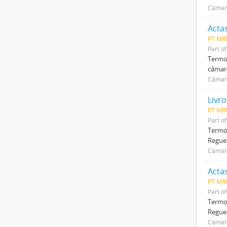
Câmar
Acta
PT MR
Part o
Termo 
câmar
Câmar
Livr
PT MR
Part o
Termo 
Reguen
Câmar
Acta
PT MR
Part o
Termo 
Reguen
Câmar