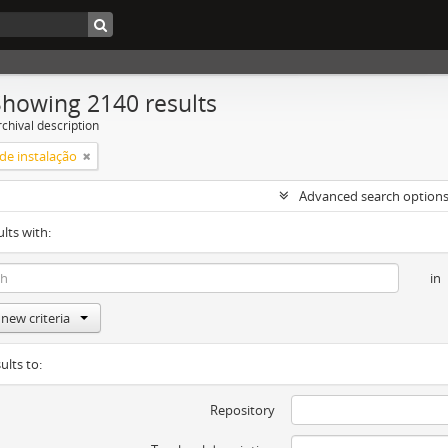
Showing 2140 results
chival description
de instalação
Advanced search option
ults with:
in
new criteria
ults to:
Repository