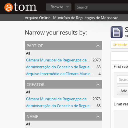
Browse
Arquivo Online - Município de Reguengos de Monsaraz
Narrow your results by:
Ar
part of
Unidade 
All
Câmara Municipal de Reguengos de Monsaraz
2079
Find res
Administração do Concelho de Reguengos
63
Arquivo Intermédio da Câmara Municipal de Reguengos de Monsaraz
4
creator
Add 
All
Câmara Municipal de Reguengos de Monsaraz
2073
Limit res
Administração do Concelho de Reguengos
63
name
All