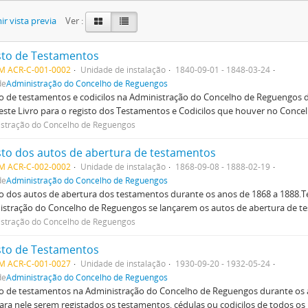
r vista previa
Ver :
sto de Testamentos
M ACR-C-001-0002
Unidade de instalação
1840-09-01 - 1848-03-24
de
Administração do Concelho de Reguengos
o de testamentos e codicilos na Administração do Concelho de Reguengos 
 este Livro para o registo dos Testamentos e Codicilos que houver no Conce
stração do Concelho de Reguengos
sto dos autos de abertura de testamentos
M ACR-C-002-0002
Unidade de instalação
1868-09-08 - 1888-02-19
de
Administração do Concelho de Reguengos
o dos autos de abertura dos testamentos durante os anos de 1868 a 1888.Ter
stração do Concelho de Reguengos se lançarem os autos de abertura de te
stração do Concelho de Reguengos
sto de Testamentos
M ACR-C-001-0027
Unidade de instalação
1930-09-20 - 1932-05-24
de
Administração do Concelho de Reguengos
o de testamentos na Administração do Concelho de Reguengos durante os a
para nele serem registados os testamentos, cédulas ou codicilos de todos os 