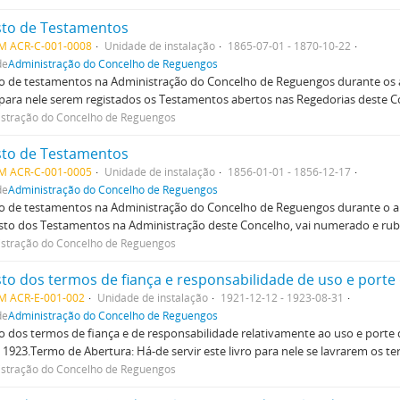
sto de Testamentos
M ACR-C-001-0008
Unidade de instalação
1865-07-01 - 1870-10-22
de
Administração do Concelho de Reguengos
o de testamentos na Administração do Concelho de Reguengos durante os a
 para nele serem registados os Testamentos abertos nas Regedorias deste Co
stração do Concelho de Reguengos
sto de Testamentos
M ACR-C-001-0005
Unidade de instalação
1856-01-01 - 1856-12-17
de
Administração do Concelho de Reguengos
o de testamentos na Administração do Concelho de Reguengos durante o an
sto dos Testamentos na Administração deste Concelho, vai numerado e rub
stração do Concelho de Reguengos
sto dos termos de fiança e responsabilidade de uso e porte
M ACR-E-001-002
Unidade de instalação
1921-12-12 - 1923-08-31
de
Administração do Concelho de Reguengos
o dos termos de fiança e de responsabilidade relativamente ao uso e porte d
 1923.Termo de Abertura: Há-de servir este livro para nele se lavrarem os te
stração do Concelho de Reguengos