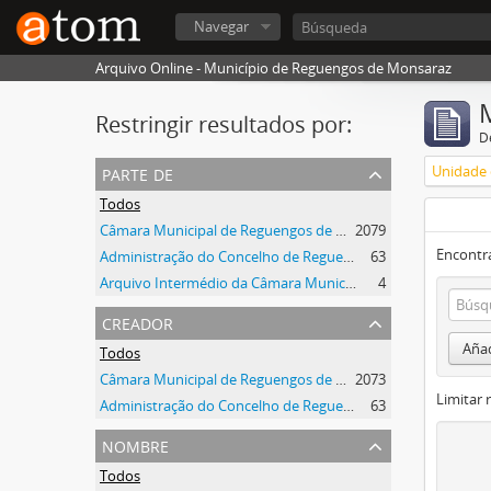
Navegar
Arquivo Online - Município de Reguengos de Monsaraz
Restringir resultados por:
De
parte de
Unidade 
Todos
Câmara Municipal de Reguengos de Monsaraz
2079
Encontra
Administração do Concelho de Reguengos
63
Arquivo Intermédio da Câmara Municipal de Reguengos de Monsaraz
4
creador
Añad
Todos
Câmara Municipal de Reguengos de Monsaraz
2073
Limitar 
Administração do Concelho de Reguengos
63
nombre
Todos